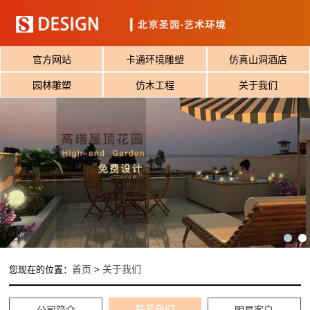
官方网站
卡通环境雕塑
仿真山洞酒店
园林雕塑
仿木工程
关于我们
首页
关于我们
您现在的位置：
>
联系我们
公司简介
明星客户