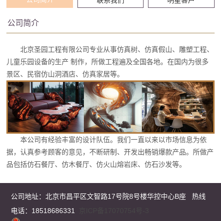
公司简介
北京圣园工程有限公司专业从事仿真树、仿真假山、雕塑工程、
儿童乐园设备的生产 制作，所做工程遍及全国各地。在国内为很多
景区、民宿仿山洞酒店、仿真家居等。
本公司有经验丰富的设计队伍。我们一直以来以市场信息为依
据，认真参考顾客的意见，不断研制、开发出畅销爆款产品。所做产
品包括仿石餐厅、仿木餐厅、仿火山熔岩床、仿石沙发等。
公司地址：
北京市昌平区文智路17号院8号楼华控中心B座
热线
电话：18518686331
京ICP备17070754号-3