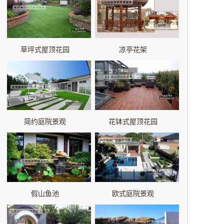
草坪式屋顶花园
凉亭花架
简约庭院景观
花钵式屋顶花园
假山鱼池
欧式庭院景观