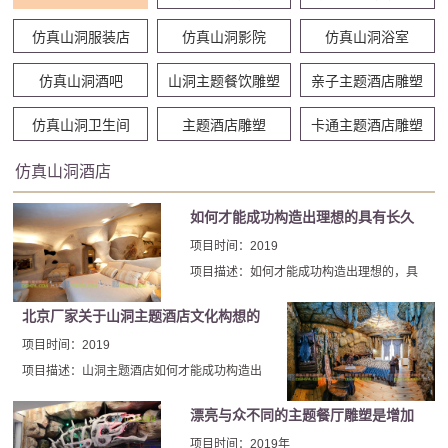
仿真山洞服装店
仿真山洞影院
仿真山洞浴室
仿真山洞酒吧
山洞主题餐饮雕塑
亲子主题酒店雕塑
仿真山洞卫生间
主题酒店雕塑
卡通主题酒店雕塑
仿真山洞酒店
如何才能成功构造出理想的具有长久
生命力的山洞主题酒店呢
项目时间：2019
项目描述：如何才能成功构造出理想的，具
有长久生命力的山洞主题酒店呢?如何才能情
北京厂家关于山洞主题酒店文化构想的
怀与营收兼顾呢?北京厂家从事多年山洞主题
酒店装饰行业，有以下有几点经验想和大家
一些建议
项目时间：2019
一起探讨。
项目描述：山洞主题酒店如何才能成功构造出
理想的主题文化呢?山洞主题酒店的兴旺有两
漂亮与众不同的主题餐厅雕塑是增加
方面的原因。其中之一来自消费市场层面上，
消费升级背景下消费者对山洞主题酒店青睐偏
客流的一种重要手段
项目时间：2019年