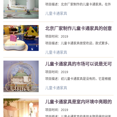
项目描述：北京厂家制作的儿童卡通家具，在外
观和材料方面找到平衡。可为任何环境带来幽默
儿童卡通家具
有趣的氛围，勾勒出环境的生机勃勃，使环境拥
有闪闪发光光环的气质，为任何环境装饰增色不
北京厂家制作儿童卡通家具的创意
少。
是令人难忘的核心
项目时间：2019
项目描述：儿童卡通家具很受欢迎，款式繁多，
也是北京厂家众多系列产品其中的一部分，哪一
儿童卡通家具
个是适合您的需求和风格？北京厂家策划的创意
儿童卡通家具设计，是回答这个问题的完美来
儿童卡通家具的市场可以说是无可
源。
限量
项目时间：2019
项目描述：初儿童卡通家具是没有的，它是根据
一些动画片里面的形象衍生出来的，因为这些动
儿童卡通家具
画片里面的形象在人们心中会留下坚不可摧的印
象。大多数人的童年也都跟这些卡通形象紧紧相
儿童卡通家具是室内环境中亮眼的
连，小时候看的很多卡通形象至今还是记忆犹
一道风景
项目时间：2019
新。现在卡通形象越来越盛行，各种少儿频道节
目也是层出不穷，为了迎合市场和小朋友对的喜
项目描述：儿童卡通家具的表现主题是使空间美