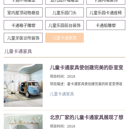
室内屋顶动物悬挂
儿童乐园门头
儿童乐园卡通座椅
卡通箱子雕塑
儿童乐园前台装饰
卡通船雕塑
儿童卡通家具
儿童牙医诊所装饰
儿童卡通家具
儿童卡通家具使创建完美的卧室变
得容易一些
项目时间：2019
项目描述：童卡通家具使创建完美的卧室变得容
易一些。作为家庭中私人和个人化的房间，这意
儿童卡通家具
味着您的卧室装饰可以随心所欲地变得疯狂和美
妙。这是一个机会，可以真正反映您的个人风格
并创建您喜欢的外观。
北京厂家的儿童卡通家具展现了想
象力和强大的设计技巧
项目时间：2019