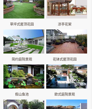
草坪式屋顶花园
凉亭花架
简约庭院景观
花钵式屋顶花园
假山鱼池
欧式庭院景观