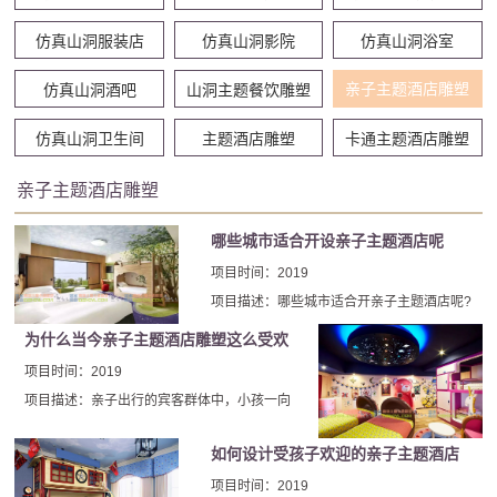
仿真山洞服装店
仿真山洞影院
仿真山洞浴室
亲子主题酒店雕塑
仿真山洞酒吧
山洞主题餐饮雕塑
仿真山洞卫生间
主题酒店雕塑
卡通主题酒店雕塑
亲子主题酒店雕塑
哪些城市适合开设亲子主题酒店呢
项目时间：2019
项目描述：哪些城市适合开亲子主题酒店呢?
对投资者来说这是一个重要的问题!因为亲子
为什么当今亲子主题酒店雕塑这么受欢
主题酒店是定位于中高档消费群体，亲子主
迎
项目时间：2019
题文化定位相对更加细分。因此，对城市要
项目描述：亲子出行的宾客群体中，小孩一向
求，相对来说比快捷酒店更加严格。
是被视为全家的掌中宝。带小朋友一起去旅
如何设计受孩子欢迎的亲子主题酒店
游，亲子主题酒店是非常不错的选择。小朋友
的爱的就是新奇、探索，看到自己的小可爱在
雕塑呢
项目时间：2019